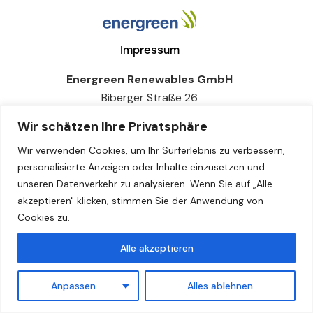
Impressum
Energreen Renewables GmbH
Biberger Straße 26
82008 Unterhaching
Wir schätzen Ihre Privatsphäre
Germany
Wir verwenden Cookies, um Ihr Surferlebnis zu verbessern,
Amtsgericht München HRB 224187, Firmensitz:
personalisierte Anzeigen oder Inhalte einzusetzen und
Unterhaching
unseren Datenverkehr zu analysieren. Wenn Sie auf „Alle
Geschäftsführer: Ralf Löbker, Dr. Benedikt Kormaier
akzeptieren" klicken, stimmen Sie der Anwendung von
USt-IdNr.: DE305564202
Cookies zu.
Erneuerbare Energien
Alle akzeptieren
für Generationen
Anpassen
Alles ablehnen